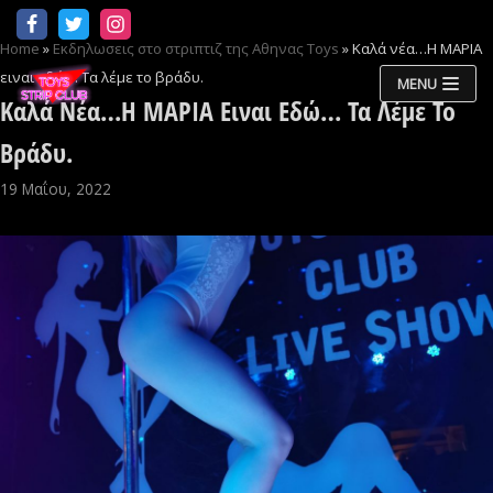
Μεταπηδήστε
Home
»
Εκδηλωσεις στο στριπτιζ της Αθηνας Toys
»
Καλά νέα…Η ΜΑΡΙΑ
στο
ειναι εδώ… Τα λέμε το βράδυ.
περιεχόμενο
MENU
Καλά Νέα…Η ΜΑΡΙΑ Ειναι Εδώ… Τα Λέμε Το
Βράδυ.
19 Μαΐου, 2022